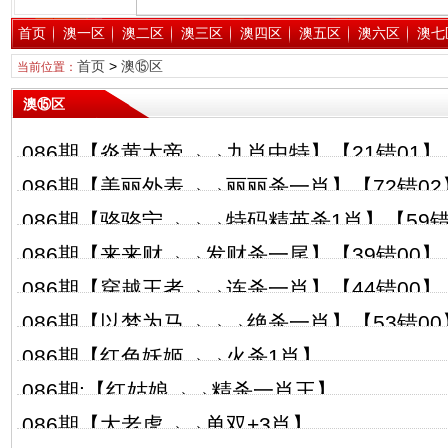
首页
澳一区
澳二区
澳三区
澳四区
澳五区
澳六区
澳七
首页
>
澳⑮区
当前位置：
澳⑮区
086期【炎黄大帝→→九肖中特】【21错01】
086期【美丽外表→→丽丽杀一肖】【72错02
086期【骆骆宁→→→特码精英杀1肖】【59错
086期【来来财→→发财杀一尾】【39错00】
086期【穿越王者→→连杀一肖】【44错00】
086期【以梦为马→→→绝杀一肖】【53错00
086期【红色妖姬→→火杀1肖】
086期:【红姑娘→→精杀一肖王】
086期【大老虎→→单双+3肖】