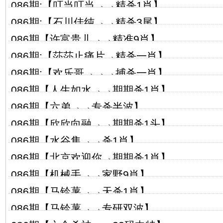
086期:【叮当叮当→→精杀1肖】
086期:【石川佳纯→→精杀3尾】
086期【许富贵儿→→精准9肖】
086期:【莎莎止痛片→精杀一肖】
086期:【欢乐哥→→→捕杀一肖】
086期【人生如水→→期期杀1肖】
086期【六弟→→专杀半波】
086期【欣欣向融→→期期杀1头】
086期【水谷隼→→杀1肖】
086期【北京欢迎你→期期杀1肖】
086期【机械手→→家野9肖】
086期【马铃薯→→天杀1肖】
086期【马铃薯→→专研双波】