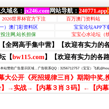
永久域名：
jx246.com
网站导航：
240771.app
2026世界杯官方下注
百万澳门资料站
一）澳门彩资料区
宝宝论坛APP下
定投注网,站长担保
宝宝心水论坛（
【全网高手集中营】【欢迎有实力的
坛【
bw115.com
】【欢迎有实力的各
本站赞助广告显示区域，广告联系QQ：3256712757（宝宝）飞机@houzi
幕大公开《死招规律三肖》期期中奖,
合】→实战→【内幕３肖３码】←【内幕