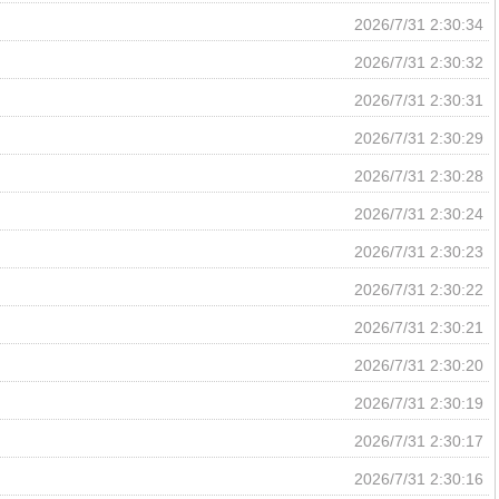
2026/7/31 2:30:34
2026/7/31 2:30:32
2026/7/31 2:30:31
2026/7/31 2:30:29
2026/7/31 2:30:28
2026/7/31 2:30:24
2026/7/31 2:30:23
】
2026/7/31 2:30:22
】
2026/7/31 2:30:21
】
2026/7/31 2:30:20
2026/7/31 2:30:19
】
2026/7/31 2:30:17
】
2026/7/31 2:30:16
】