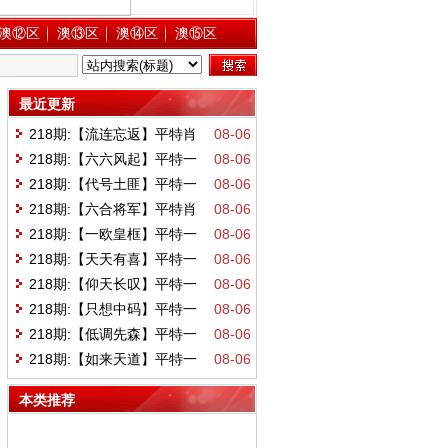
澳⑫区
澳⑬区
澳⑭区
澳⑮区
最近更新
218期:【流连忘返】平特肖
08-06
218期:【六六风起】平特一
08-06
肖
218期:【代号土匪】平特一
08-06
肖
218期:【六合将军】平特肖
08-06
218期:【一欧皇框】平特一
08-06
肖
218期:【天天有喜】平特一
08-06
尾
218期:【仰天长叹】平特一
08-06
尾
218期:【只想中码】平特一
08-06
肖
218期:【低调先森】平特一
08-06
肖
218期:【如来天道】平特一
08-06
尾
本类推荐