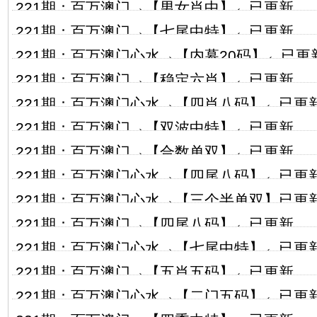
221期：百万澳门→【男女肖中】←已更新
221期：百万澳门→【七尾中特】←已更新
221期：百万澳门心水→【内幕20码】←已更
221期：百万澳门→【稳定六肖】←已更新
221期：百万澳门心水→【四肖八码】←已更
221期：百万澳门→【双波中特】←已更新
221期：百万澳门→【合数单双】←已更新
221期：百万澳门心水→【四尾八码】←已更
221期：百万澳门心水→【三个半单双】已更
221期：百万澳门→【四尾八码】←已更新
221期：百万澳门心水→【七尾中特】←已更
221期：百万澳门→【五肖五码】←已更新
221期：百万澳门心水→【二门五码】←已更