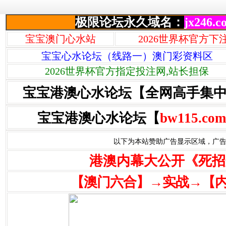
极限论坛永久域名：
jx246.c
宝宝澳门心水站
2026世界杯官方下
宝宝心水论坛（线路一）澳门彩资料区
2026世界杯官方指定投注网,站长担保
宝宝港澳心水论坛【全网高手集
宝宝港澳心水论坛【
bw115.com
以下为本站赞助广告显示区域，广告联系Q
港澳内幕大公开《死招
【澳门六合】→实战→【