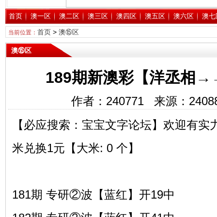
首页
澳一区
澳二区
澳三区
澳四区
澳五区
澳六区
澳七
首页
>
澳⑮区
当前位置：
澳⑮区
189期新澳彩【洋丞相
作者：240771 来源：240
【必应搜索：宝宝文字论坛】欢迎有实力
米兑换1元【大米: 0 个】
181期 专研②波【蓝红】开19中