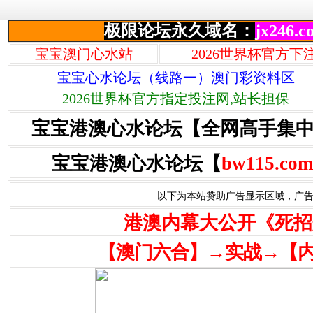
极限论坛永久域名：
jx246.c
宝宝澳门心水站
2026世界杯官方下
宝宝心水论坛（线路一）澳门彩资料区
2026世界杯官方指定投注网,站长担保
宝宝港澳心水论坛【全网高手集
宝宝港澳心水论坛【
bw115.com
以下为本站赞助广告显示区域，广告联系Q
港澳内幕大公开《死招
【澳门六合】→实战→【