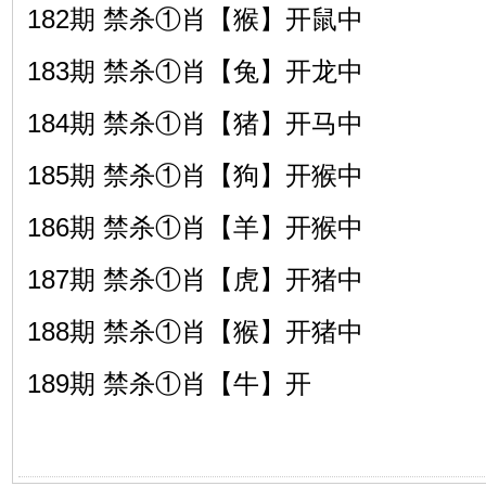
182期 禁杀①肖【猴】开鼠中
183期 禁杀①肖【兔】开龙中
184期 禁杀①肖【猪】开马中
185期 禁杀①肖【狗】开猴中
186期 禁杀①肖【羊】开猴中
187期 禁杀①肖【虎】开猪中
188期 禁杀①肖【猴】开猪中
189期 禁杀①肖【牛】开