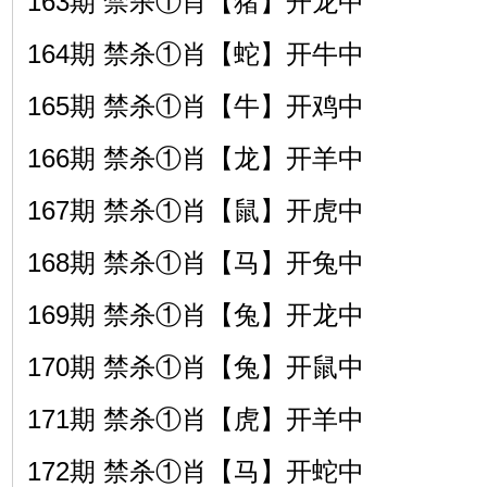
163期 禁杀①肖【猪】开龙中
164期 禁杀①肖【蛇】开牛中
165期 禁杀①肖【牛】开鸡中
166期 禁杀①肖【龙】开羊中
167期 禁杀①肖【鼠】开虎中
168期 禁杀①肖【马】开兔中
169期 禁杀①肖【兔】开龙中
170期 禁杀①肖【兔】开鼠中
171期 禁杀①肖【虎】开羊中
172期 禁杀①肖【马】开蛇中