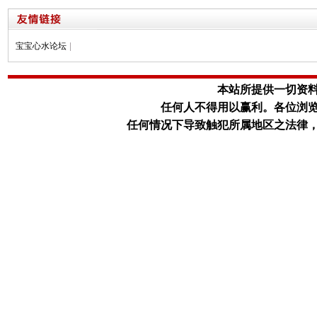
宝宝心水论坛
|
本站所提供一切资
任何人不得用以赢利。
各位浏
任何情况下导致触犯所属地区之法律