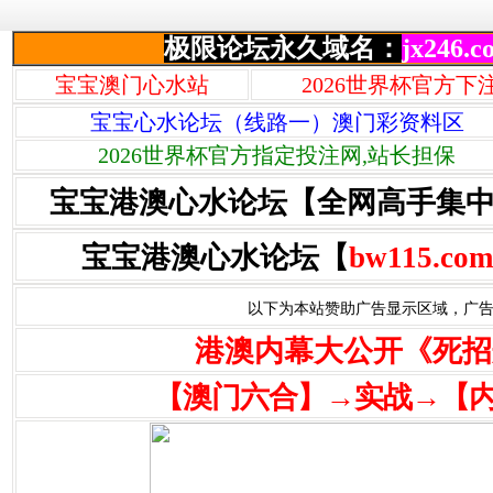
极限论坛永久域名：
jx246.c
宝宝澳门心水站
2026世界杯官方下
宝宝心水论坛（线路一）澳门彩资料区
2026世界杯官方指定投注网,站长担保
宝宝港澳心水论坛【全网高手集
宝宝港澳心水论坛【
bw115.com
以下为本站赞助广告显示区域，广告联系Q
港澳内幕大公开《死招
【澳门六合】→实战→【