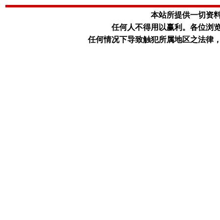
本站所提供一切资
任何人不得用以赢利。
各位浏
任何情况下导致触犯所属地区之法律