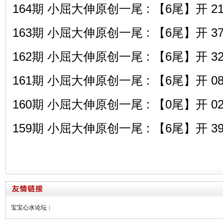
164期 小屈大伸原创一尾 : 【6尾】开 21
163期 小屈大伸原创一尾 : 【6尾】开 37
162期 小屈大伸原创一尾 : 【6尾】开 32
161期 小屈大伸原创一尾 : 【6尾】开 08
160期 小屈大伸原创一尾 : 【0尾】开 02
159期 小屈大伸原创一尾 : 【6尾】开 39
宝宝心水论坛
|