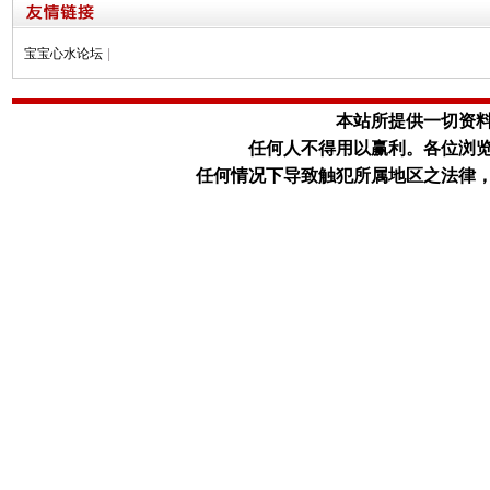
宝宝心水论坛
|
本站所提供一切资
任何人不得用以赢利。
各位浏
任何情况下导致触犯所属地区之法律