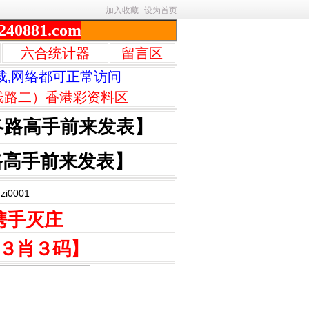
加入收藏
设为首页
240881.com
六合统计器
留言区
载,网络都可正常访问
线路二）香港彩资料区
各路高手前来发表】
路高手前来发表】
0001
携手灭庄
３肖３码】