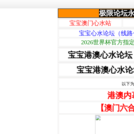
极限论坛
宝宝澳门心水站
宝宝心水论坛（线路
2026世界杯官方指
宝宝港澳心水论坛
宝宝港澳心水论
以下为
港澳内
【澳门六