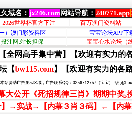
永久域名：
jx246.com
网站导航：
240771.app
2026世界杯官方下注
百万澳门资料站
一）澳门彩资料区
宝宝论坛APP下
定投注网,站长担保
宝宝心水论坛（
【全网高手集中营】【欢迎有实力的
坛【
bw115.com
】【欢迎有实力的各
本站赞助广告显示区域，广告联系QQ：3256712757（宝宝）飞机@houzi
幕大公开《死招规律三肖》期期中奖,
合】→实战→【内幕３肖３码】←【内幕