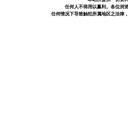
任何人不得用以赢利。
各位浏
任何情况下导致触犯所属地区之法律