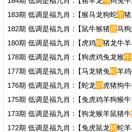
184期 低调是福九肖 :【猪羊龙
马
狗兔牛鸡
183期 低调是福九肖 :【猴马龙狗蛇
羊
猪
182期 低调是福九肖 :【鼠牛猴猪
虎
马狗
180期 低调是福九肖 :【虎鸡
狗
猪龙牛羊马
178期 低调是福九肖 :【狗虎鸡兔龙猴
牛
177期 低调是福九肖 :【马龙猪兔
蛇
羊鸡
176期 低调是福九肖 :【蛇龙
鸡
虎猪狗牛兔
175期 低调是福九肖 :【兔虎鸡羊狗猴
173期 低调是福九肖 :【狗龙猴羊鼠猪牛
172期 低调是福九肖 :【兔虎鼠龙
猪
蛇羊