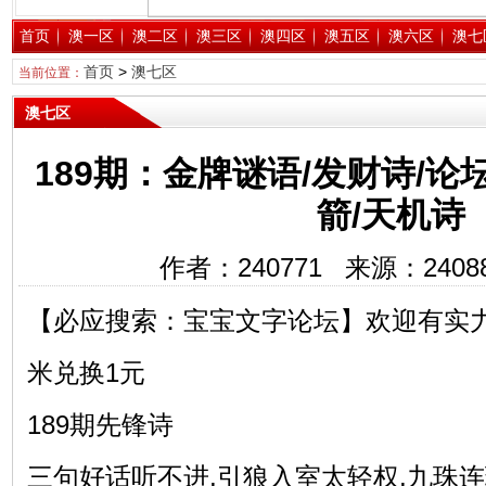
首页
澳一区
澳二区
澳三区
澳四区
澳五区
澳六区
澳七
首页
>
澳七区
当前位置：
澳七区
189期：金牌谜语/发财诗/论
箭/天机诗
作者：240771 来源：240
【必应搜索：宝宝文字论坛】欢迎有实力
米兑换1元
189期先锋诗
三句好话听不进,引狼入室太轻权,九珠