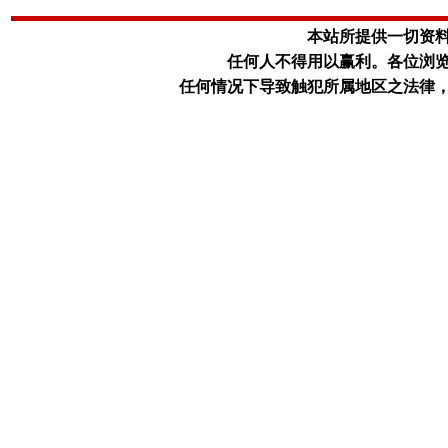
本站所提供一切资
任何人不得用以赢利。
各位浏
任何情况下导致触犯所属地区之法律