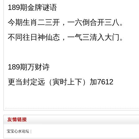
189期金牌谜语
今期生肖二三开，一六倒合开三八。
不同往日神仙态，一气三清入大门。
189期万财诗
更当封定远（寅时上下）加7612
宝宝心水论坛
|