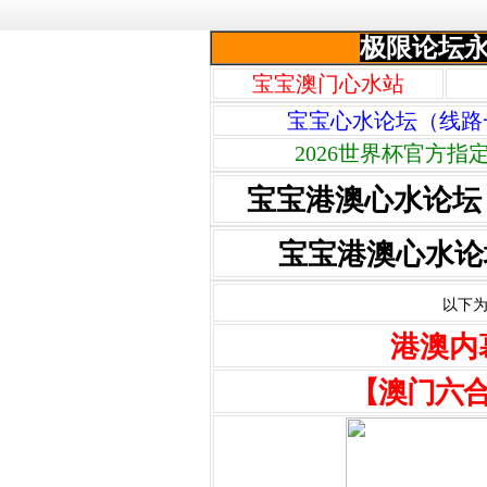
极限论坛
宝宝澳门心水站
宝宝心水论坛（线路
2026世界杯官方指
宝宝港澳心水论坛
宝宝港澳心水论
以下为
港澳内
【澳门六