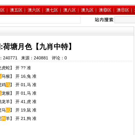
四区
澳五区
澳六区
澳七区
澳八区
澳九区
澳⑩区
澳⑪区
9期:荷塘月色【九肖中特】
240771 来源：240881 评论：
0
虎蛇】 开 ?? 准
兔
马猴】 开 16,兔 准
虎鸡
马
】 开 01,马 准
马
龙猴】 开 01,马 准
龙羊】 开 41,虎 准
虎马
鼠
】 开 19,鼠 准
蛇
狗
羊】 开 21,狗 准