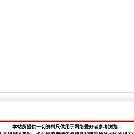
本站所提供一切资料只供用于网络爱好者参考浏览
，