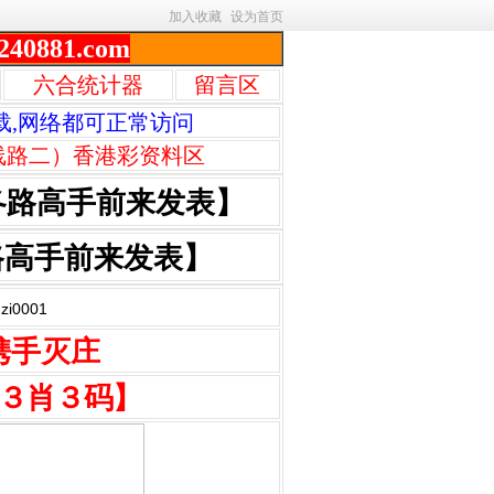
加入收藏
设为首页
240881.com
六合统计器
留言区
载,网络都可正常访问
线路二）香港彩资料区
各路高手前来发表】
路高手前来发表】
0001
携手灭庄
３肖３码】