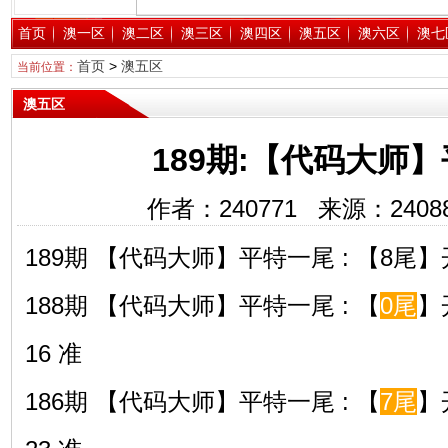
首页
澳一区
澳二区
澳三区
澳四区
澳五区
澳六区
澳七
首页
>
澳五区
当前位置：
澳五区
189期:【代码大师
作者：240771 来源：240
189期 【代码大师】平特一尾 : 【8尾】开
188期 【代码大师】平特一尾 : 【
0尾
】开
16 准
186期 【代码大师】平特一尾 : 【
7尾
】开