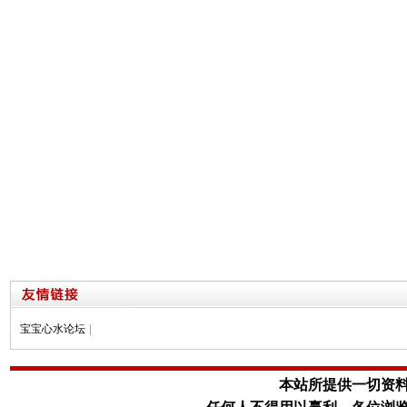
宝宝心水论坛
|
本站所提供一切资