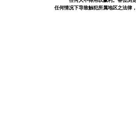
任何人不得用以赢利。
各位浏
任何情况下导致触犯所属地区之法律