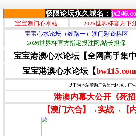
极限论坛永久域名：
jx246.c
宝宝澳门心水站
2026世界杯官方下
宝宝心水论坛（线路一）澳门彩资料区
2026世界杯官方指定投注网,站长担保
宝宝港澳心水论坛【全网高手集
宝宝港澳心水论坛【
bw115.com
以下为本站赞助广告显示区域，广告联系Q
港澳内幕大公开《死招
【澳门六合】→实战→【