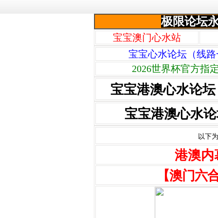
极限论坛
宝宝澳门心水站
宝宝心水论坛（线路
2026世界杯官方指
宝宝港澳心水论坛
宝宝港澳心水论
以下为
港澳内
【澳门六