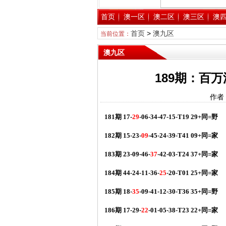
首页
澳一区
澳二区
澳三区
澳
首页
>
澳九区
当前位置：
澳九区
189期：百
作者：
181期 17-
29
-06-34-47-15-T19 29+同=野
182期 15-23-
09
-45-24-39-T41 09+同=家
183期 23-09-46-
37
-42-03-T24 37+同=家
184期 44-24-11-36-
25
-20-T01 25+同=家
185期 18-
35
-09-41-12-30-T36 35+同=野
186期 17-29-
22
-01-05-38-T23 22+同=家