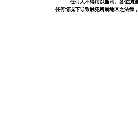
任何人不得用以赢利。
各位浏
任何情况下导致触犯所属地区之法律