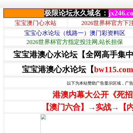
极限论坛永久域名：
jx246.c
宝宝澳门心水站
2026世界杯官方下
宝宝心水论坛（线路一）澳门彩资料区
2026世界杯官方指定投注网,站长担保
宝宝港澳心水论坛【全网高手集
宝宝港澳心水论坛【
bw115.com
以下为本站赞助广告显示区域，广告联系Q
港澳内幕大公开《死招
【澳门六合】→实战→【