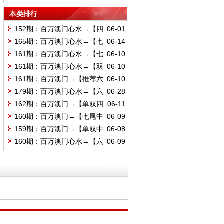
本类排行
152期：百万澳门心水→【四
06-01
肖八码】←已更新
165期：百万澳门心水→【七
06-14
尾中特】←已更新
161期：百万澳门心水→【七
06-10
尾中特】←已更新
161期：百万澳门心水→【双
06-10
波中特】←已更新
161期：百万澳门→【推荐六
06-10
肖】←已更新
179期：百万澳门心水→【六
06-28
肖18码】←已更新
162期：百万澳门→【单双四
06-11
肖】←已更新
160期：百万澳门→【七尾中
06-09
特】←已更新
159期：百万澳门→【单双中
06-08
特】←已更新
160期：百万澳门心水→【六
06-09
肖18码】←已更新