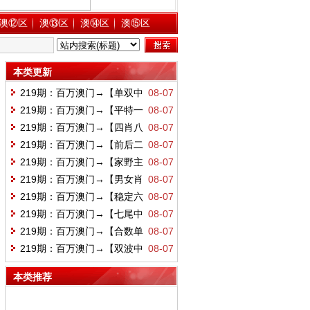
澳⑫区
澳⑬区
澳⑭区
澳⑮区
本类更新
219期：百万澳门→【单双中
08-07
特】←已更新
219期：百万澳门→【平特一
08-07
肖】←已更新
219期：百万澳门→【四肖八
08-07
码】←已更新
219期：百万澳门→【前后二
08-07
肖】←已更新
219期：百万澳门→【家野主
08-07
三肖】已更新
219期：百万澳门→【男女肖
08-07
中】←已更新
219期：百万澳门→【稳定六
08-07
肖】←已更新
219期：百万澳门→【七尾中
08-07
特】←已更新
219期：百万澳门→【合数单
08-07
双】←已更新
219期：百万澳门→【双波中
08-07
特】←已更新
本类推荐