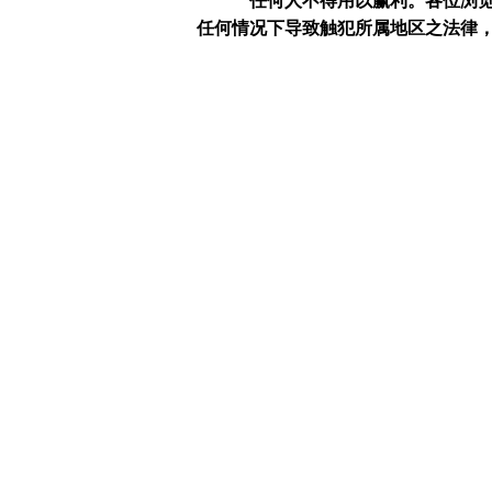
任何人不得用以赢利。
各位浏
任何情况下导致触犯所属地区之法律