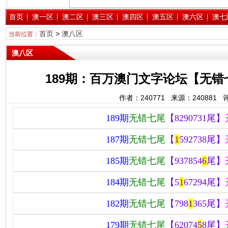
首页
澳一区
澳二区
澳三区
澳四区
澳五区
澳六区
澳七
首页
>
澳八区
当前位置：
澳八区
189期：百万澳门文字论坛【无
作者：240771 来源：240881 
189期
无错七尾
【8290731尾】
187期
无错七尾
【
1
592738尾】
185期
无错七尾
【937854
6
尾】
184期
无错七尾
【5
1
67294尾】
182期
无错七尾
【798
1
365尾】
179期
无错七尾
【62074
5
8尾】