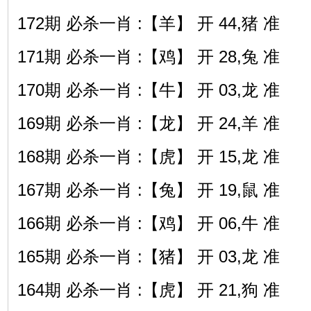
172期 必杀一肖 :【羊】 开 44,猪 准
171期 必杀一肖 :【鸡】 开 28,兔 准
170期 必杀一肖 :【牛】 开 03,龙 准
169期 必杀一肖 :【龙】 开 24,羊 准
168期 必杀一肖 :【虎】 开 15,龙 准
167期 必杀一肖 :【兔】 开 19,鼠 准
166期 必杀一肖 :【鸡】 开 06,牛 准
165期 必杀一肖 :【猪】 开 03,龙 准
164期 必杀一肖 :【虎】 开 21,狗 准