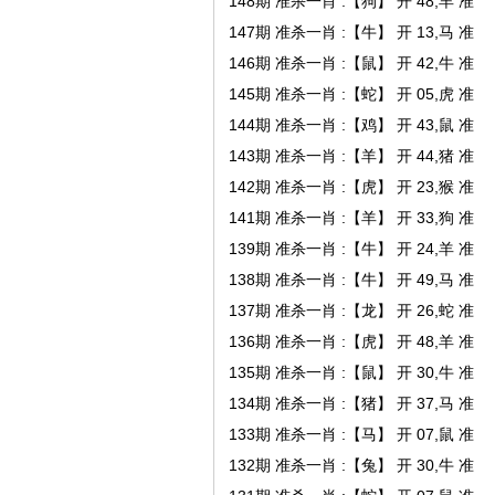
148期 准杀一肖 :【狗】 开 48,羊 准
147期 准杀一肖 :【牛】 开 13,马 准
146期 准杀一肖 :【鼠】 开 42,牛 准
145期 准杀一肖 :【蛇】 开 05,虎 准
144期 准杀一肖 :【鸡】 开 43,鼠 准
143期 准杀一肖 :【羊】 开 44,猪 准
142期 准杀一肖 :【虎】 开 23,猴 准
141期 准杀一肖 :【羊】 开 33,狗 准
139期 准杀一肖 :【牛】 开 24,羊 准
138期 准杀一肖 :【牛】 开 49,马 准
137期 准杀一肖 :【龙】 开 26,蛇 准
136期 准杀一肖 :【虎】 开 48,羊 准
135期 准杀一肖 :【鼠】 开 30,牛 准
134期 准杀一肖 :【猪】 开 37,马 准
133期 准杀一肖 :【马】 开 07,鼠 准
132期 准杀一肖 :【兔】 开 30,牛 准