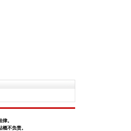
法律。
站概不负责。