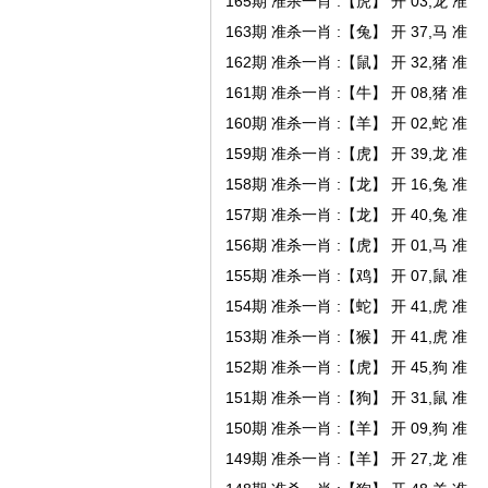
165期 准杀一肖 :【虎】 开 03,龙 准
163期 准杀一肖 :【兔】 开 37,马 准
162期 准杀一肖 :【鼠】 开 32,猪 准
161期 准杀一肖 :【牛】 开 08,猪 准
160期 准杀一肖 :【羊】 开 02,蛇 准
159期 准杀一肖 :【虎】 开 39,龙 准
158期 准杀一肖 :【龙】 开 16,兔 准
157期 准杀一肖 :【龙】 开 40,兔 准
156期 准杀一肖 :【虎】 开 01,马 准
155期 准杀一肖 :【鸡】 开 07,鼠 准
154期 准杀一肖 :【蛇】 开 41,虎 准
153期 准杀一肖 :【猴】 开 41,虎 准
152期 准杀一肖 :【虎】 开 45,狗 准
151期 准杀一肖 :【狗】 开 31,鼠 准
150期 准杀一肖 :【羊】 开 09,狗 准
149期 准杀一肖 :【羊】 开 27,龙 准