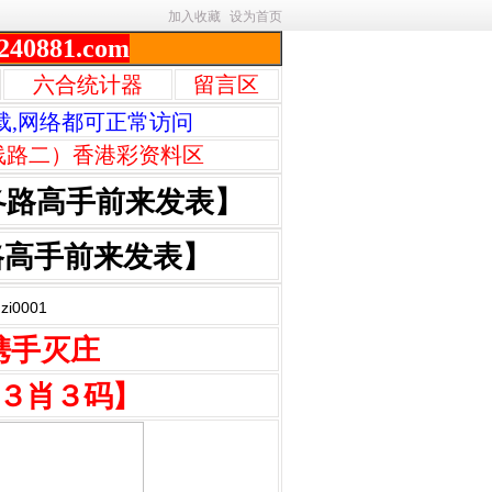
加入收藏
设为首页
240881.com
六合统计器
留言区
载,网络都可正常访问
线路二）香港彩资料区
各路高手前来发表】
路高手前来发表】
0001
携手灭庄
３肖３码】