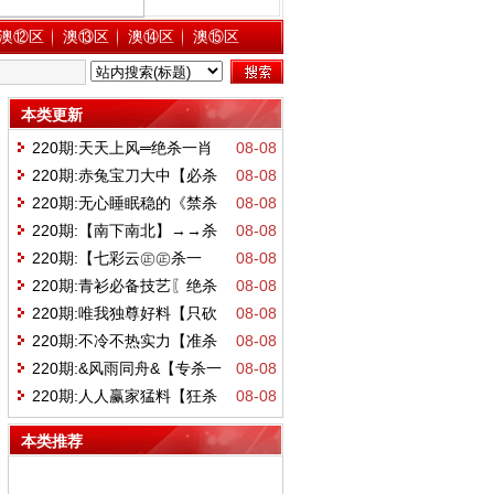
澳⑫区
澳⑬区
澳⑭区
澳⑮区
本类更新
220期:天天上风═绝杀一肖
08-08
220期:赤兔宝刀大中【必杀
08-08
一肖】
220期:无心睡眠稳的《禁杀
08-08
一肖》
220期:【南下南北】→→杀
08-08
一肖
220期:【七彩云㊣㊣杀一
08-08
肖】
220期:青衫必备技艺〖绝杀
08-08
一肖〗
220期:唯我独尊好料【只砍
08-08
一肖】
220期:不冷不热实力【准杀
08-08
一肖】
220期:&风雨同舟&【专杀一
08-08
肖】
220期:人人赢家猛料【狂杀
08-08
一肖】
本类推荐