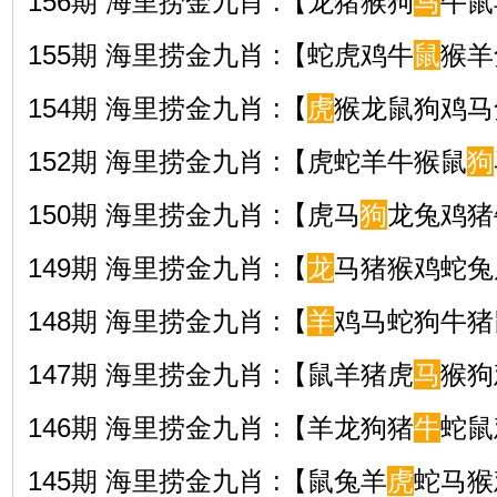
156期 海里捞金九肖 :【龙猪猴狗
马
牛鼠
155期 海里捞金九肖 :【蛇虎鸡牛
鼠
猴羊
154期 海里捞金九肖 :【
虎
猴龙鼠狗鸡马兔
152期 海里捞金九肖 :【虎蛇羊牛猴鼠
狗
150期 海里捞金九肖 :【虎马
狗
龙兔鸡猪牛
149期 海里捞金九肖 :【
龙
马猪猴鸡蛇兔虎
148期 海里捞金九肖 :【
羊
鸡马蛇狗牛猪鼠
147期 海里捞金九肖 :【鼠羊猪虎
马
猴狗
146期 海里捞金九肖 :【羊龙狗猪
牛
蛇鼠
145期 海里捞金九肖 :【鼠兔羊
虎
蛇马猴鸡