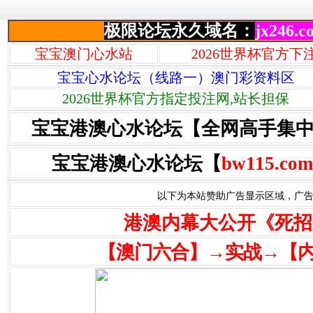
极限论坛永久域名：
jx246.c
宝宝澳门心水站
2026世界杯官方下
宝宝心水论坛（线路一）澳门彩资料区
2026世界杯官方指定投注网,站长担保
宝宝港澳心水论坛【全网高手集
宝宝港澳心水论坛【
bw115.com
以下为本站赞助广告显示区域，广告联系Q
港澳内幕大公开《死招
【澳门六合】→实战→【