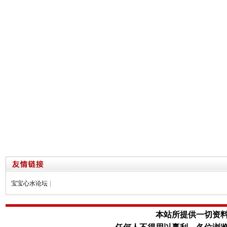
宝宝心水论坛
|
本站所提供一切资