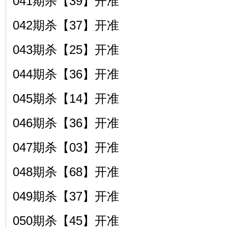
041期杀【39】开准
042期杀【37】开准
043期杀【25】开准
044期杀【36】开准
045期杀【14】开准
046期杀【36】开准
047期杀【03】开准
048期杀【68】开准
049期杀【37】开准
050期杀【45】开准