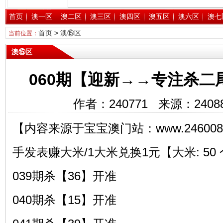
首页
澳一区
澳二区
澳三区
澳四区
澳五区
澳六区
澳七
首页
>
澳⑮区
当前位置：
澳⑮区
060期【迎新→→专注杀二尾
作者：240771 来源：240
【内容来源于宝宝澳门站：www.246008
手发表赚大米/1大米兑换1元【大米: 50
039期杀【36】开准
040期杀【15】开准