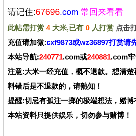
67696
请记住:
.com
常回来看看
此帖需打赏
4
大米,已有
0
人打赏
点击
充值请加微:
cxf9873或wz36897打赏请先
本站导航:
240771
.com或
240881
.com
注意:大米一经充值，概不退款。想清楚
料错后是不退款的，请熟知！
提醒:切忌有孤注一掷的极端想法，赌博
本站资料只提供娱乐，切勿参与赌博！