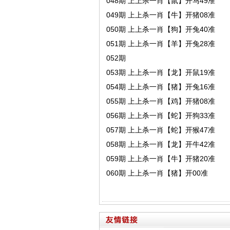
048期 上上杀一肖【鼠】开马49准
049期 上上杀一肖【牛】开猪08准
050期 上上杀一肖【狗】开兔40准
051期 上上杀一肖【羊】开兔28准
052期
053期 上上杀一肖【龙】开鼠19准
054期 上上杀一肖【猪】开兔16准
055期 上上杀一肖【鸡】开猪08准
056期 上上杀一肖【蛇】开狗33准
057期 上上杀一肖【蛇】开猴47准
058期 上上杀一肖【龙】开牛42准
059期 上上杀一肖【牛】开猪20准
060期 上上杀一肖【猪】开00准