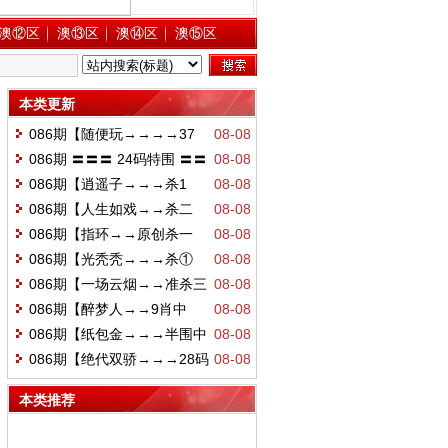
澳⑫区
澳⑬区
澳⑭区
澳⑮区
本类更新
086期【随便玩→→→→37
08-08
码】【02中0】
086期 〓〓〓 24码特围 〓〓
08-08
〓 精选共享
086期【逍遥子→→→杀1
08-08
肖】【47错00】
086期【人生如戏→→杀二
08-08
尾】【21错1】
086期【指环→→原创杀一
08-08
肖】
086期【光秃秃→→→杀①
08-08
肖】【61错01】
086期【一场云烟→→准杀三
08-08
肖】【35错02】
086期【醉梦人→→9肖中
08-08
特】【27错01】
086期【纸包金→→→半围中
08-08
特】
086期【绝代双骄→→→28码
08-08
中特】
本类推荐