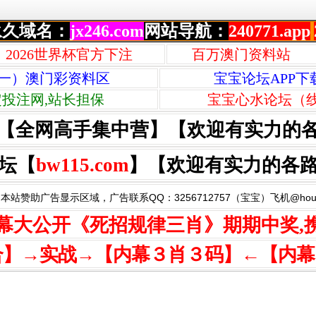
永久域名：
jx246.com
网站导航：
240771.app
2026世界杯官方下注
百万澳门资料站
一）澳门彩资料区
宝宝论坛APP下
定投注网,站长担保
宝宝心水论坛（
【全网高手集中营】【欢迎有实力的
坛【
bw115.com
】【欢迎有实力的各
本站赞助广告显示区域，广告联系QQ：3256712757（宝宝）飞机@houzi
幕大公开《死招规律三肖》期期中奖,
合】→实战→【内幕３肖３码】←【内幕