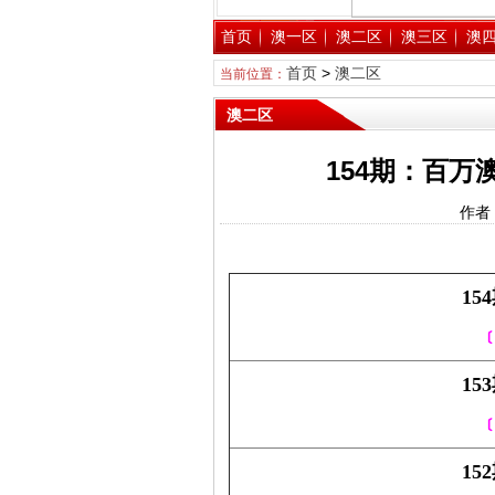
首页
澳一区
澳二区
澳三区
澳
首页
>
澳二区
当前位置：
澳二区
154期：百
作者：
15
15
15