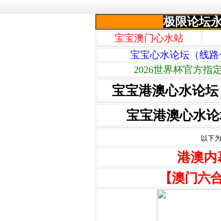
极限论坛
宝宝澳门心水站
宝宝心水论坛（线路
2026世界杯官方指
宝宝港澳心水论坛
宝宝港澳心水论
以下为
港澳内
【澳门六