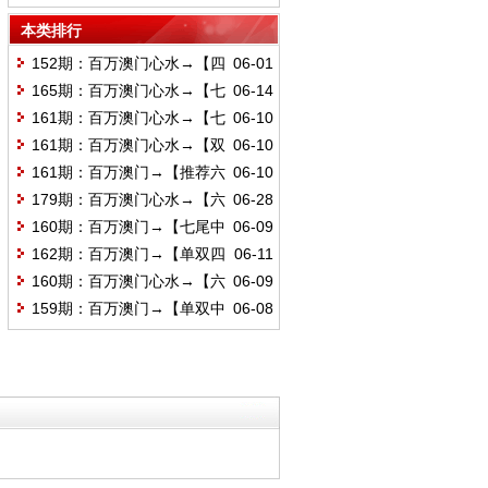
本类排行
152期：百万澳门心水→【四
06-01
肖八码】←已更新
165期：百万澳门心水→【七
06-14
尾中特】←已更新
161期：百万澳门心水→【七
06-10
尾中特】←已更新
161期：百万澳门心水→【双
06-10
波中特】←已更新
161期：百万澳门→【推荐六
06-10
肖】←已更新
179期：百万澳门心水→【六
06-28
肖18码】←已更新
160期：百万澳门→【七尾中
06-09
特】←已更新
162期：百万澳门→【单双四
06-11
肖】←已更新
160期：百万澳门心水→【六
06-09
肖18码】←已更新
159期：百万澳门→【单双中
06-08
特】←已更新