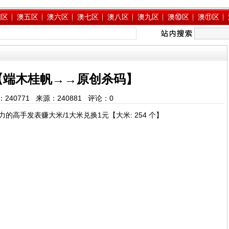
四区
澳五区
澳六区
澳七区
澳八区
澳九区
澳⑩区
澳⑪区
期【端木桂帆→→原创杀码】
240771 来源：240881 评论：
0
高手发表赚大米/1大米兑换1元【大米: 254 个】
中
中
中
中
中
中
中