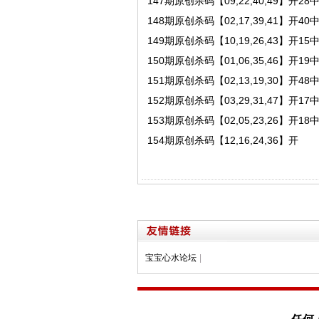
147期原创杀码【09,22,40,49】开28
148期原创杀码【02,17,39,41】开40
149期原创杀码【10,19,26,43】开15
150期原创杀码【01,06,35,46】开19
151期原创杀码【02,13,19,30】开48
152期原创杀码【03,29,31,47】开17
153期原创杀码【02,05,23,26】开18
154期原创杀码【12,16,24,36】开
宝宝心水论坛
|