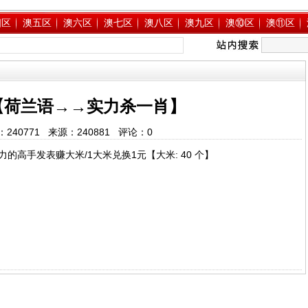
四区
澳五区
澳六区
澳七区
澳八区
澳九区
澳⑩区
澳⑪区
期【荷兰语→→实力杀一肖】
240771 来源：240881 评论：
0
高手发表赚大米/1大米兑换1元【大米: 40 个】