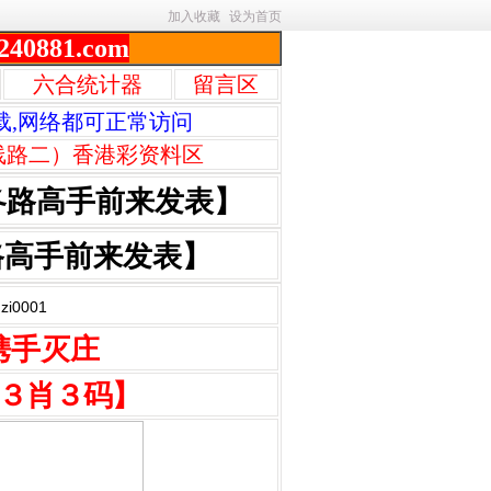
加入收藏
设为首页
240881.com
六合统计器
留言区
载,网络都可正常访问
线路二）香港彩资料区
各路高手前来发表】
路高手前来发表】
0001
携手灭庄
３肖３码】