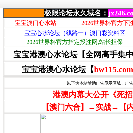
极限论坛永久域名：
jx246.c
宝宝澳门心水站
2026世界杯官方下
宝宝心水论坛（线路一）澳门彩资料区
2026世界杯官方指定投注网,站长担保
宝宝港澳心水论坛【全网高手集
宝宝港澳心水论坛【
bw115.com
以下为本站赞助广告显示区域，广告联系Q
港澳内幕大公开《死招
【澳门六合】→实战→【