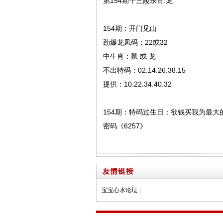
第154期十三陵杀肖:龙
154期：开门见山
劲爆龙凤码：22或32
中生肖：鼠 或 龙
不出特码：02.14.26.38.15
提供：10.22.34.40.32
154期：特码过生日：欲钱买我为最大
密码《6257》
宝宝心水论坛
|