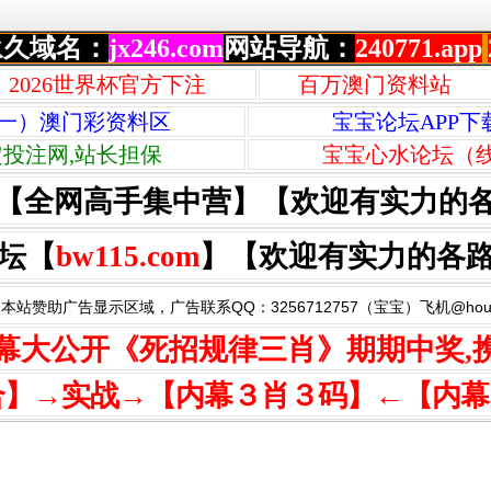
永久域名：
jx246.com
网站导航：
240771.app
2026世界杯官方下注
百万澳门资料站
一）澳门彩资料区
宝宝论坛APP下
定投注网,站长担保
宝宝心水论坛（
【全网高手集中营】【欢迎有实力的
坛【
bw115.com
】【欢迎有实力的各
本站赞助广告显示区域，广告联系QQ：3256712757（宝宝）飞机@houzi
幕大公开《死招规律三肖》期期中奖,
合】→实战→【内幕３肖３码】←【内幕