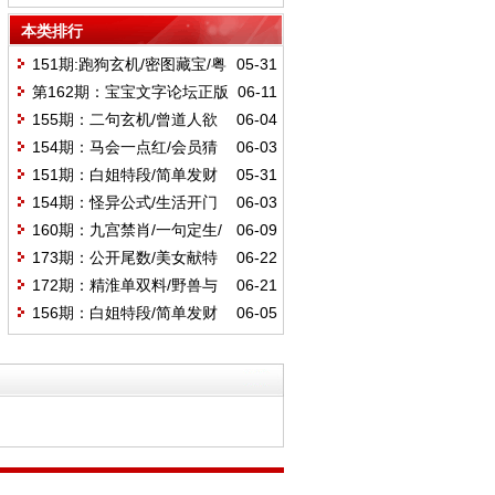
本类排行
151期:跑狗玄机/密图藏宝/粤
05-31
彩三语/特码歇后语/另版四字梅花诗
第162期：宝宝文字论坛正版
06-11
澳门马会开奖资料（第一份）(已更
155期：二句玄机/曾道人欲
06-04
新)
钱/欲钱一句料/中特玄机诗/黄大仙数
154期：马会一点红/会员猜
06-03
字
猜诗/特码报/马会内幕诗/中特五尾
151期：白姐特段/简单发财
05-31
诗/马会欲钱料/七娘一句中/开藏特图
154期：怪异公式/生活开门
06-03
料
联/生活关门联/八句输尽光/野兽与家
160期：九宫禁肖/一句定生/
06-09
畜
十三陵杀肖/开门见山/特码过生日
173期：公开尾数/美女献特
06-22
码/四字中特玄机/一句解特码/特禁二
172期：精淮单双料/野兽与
06-21
肖
家畜/必中特波路/尾数必中特/合数单
156期：白姐特段/简单发财
06-05
双
诗/马会欲钱料/七娘一句中/开藏特图
料