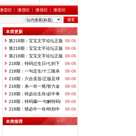
澳⑫区
澳⑬区
澳⑭区
澳⑮区
本类更新
第218期：宝宝文字论坛正版
08-06
澳门马会开奖资料（第一份）(已更
第218期：宝宝文字论坛正版
08-06
新)
澳门马会开奖资料（第二份）(已更
第218期：宝宝文字论坛正版
08-06
新)
澳门马会开奖资料（第三份）(已更
218期：特码过生日/七剑下
08-06
新)
天山/怪异公式/鬼才相信的/传说三件
218期：一句定生/十三陵杀
08-06
宝
肖/发财诗/公开生肖/公开尾数)
218期：六合圣旨/正版足球
08-06
报/特码在其中/五肖单双料/马会十五
218期：杀一肖一尾/智力金
08-06
码
壤/马会七肖/黄大仙一语破天/金言玉
218期：特必出生肖/必中单
08-06
语
双/曾道人特码口令/开门见山/四字中
218期：特码爆/一句解特码/
08-06
特
特禁二肖/密宗禁肖/特码之家四字玄
218期：猜必中一肖/特别中
08-06
机
特料/有钱人中特/美女献特码/特码预
本类推荐
测