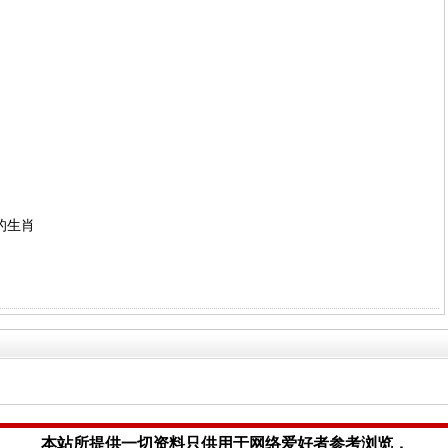
的生肖
本站所提供一切资料只供用于网络爱好者参考浏览
，