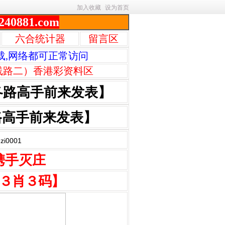
加入收藏
设为首页
240881.com
六合统计器
留言区
载,网络都可正常访问
线路二）香港彩资料区
各路高手前来发表】
路高手前来发表】
0001
携手灭庄
３肖３码】