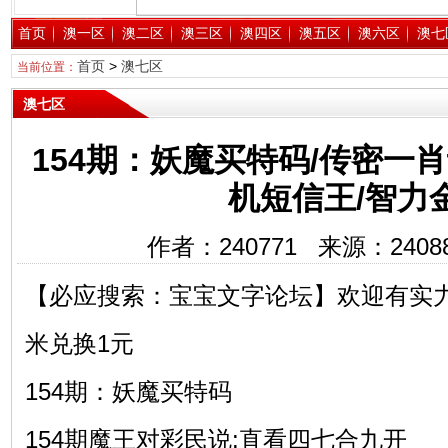
首页
澳一区
澳二区
澳三区
澳四区
澳五区
澳六区
澳七
首页
>
澳七区
当前位置：
澳七区
154期：妖魔买特码/传密一肖
机短信王/智力
作者：240771 来源：240
【必应搜索：宝宝文字论坛】欢迎有实力
米兑换1元
154期：妖魔买特码
154期魔王对彩民说:直看四七合九开