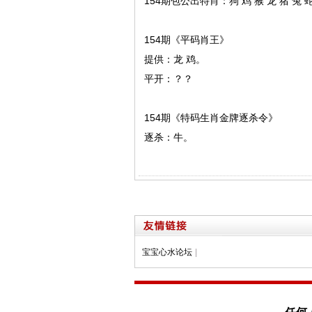
154期包公出特肖：狗 鸡 猴 龙 猪 兔 蛇
154期《平码肖王》
提供：龙 鸡。
平开：？？
154期《特码生肖金牌逐杀令》
逐杀：牛。
宝宝心水论坛
|