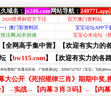
永久域名：
jx246.com
网站导航：
240771.app
2026世界杯官方下注
百万澳门资料站
一）澳门彩资料区
宝宝论坛APP下
定投注网,站长担保
宝宝心水论坛（
【全网高手集中营】【欢迎有实力的
坛【
bw115.com
】【欢迎有实力的各
本站赞助广告显示区域，广告联系QQ：3256712757（宝宝）飞机@houzi
幕大公开《死招规律三肖》期期中奖,
合】→实战→【内幕３肖３码】←【内幕