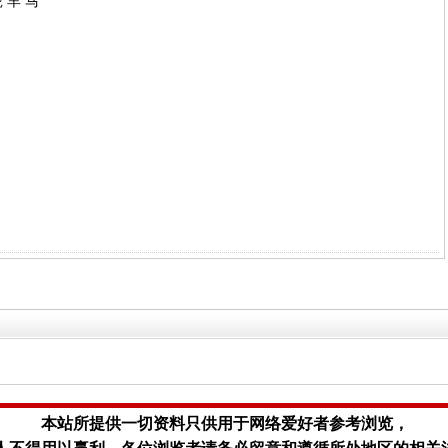
 羊 马
本站所提供一切资料只供用于网络爱好者参考浏览
，