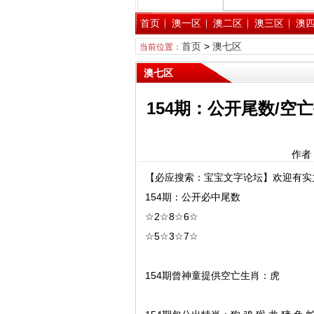
首页
澳一区
澳二区
澳三区
澳
首页
>
澳七区
当前位置：
澳七区
154期：公开尾数/空
作者：
【必应搜索：宝宝文字论坛】欢迎有实力
154期：公开必中尾数
☆2☆8☆6☆
☆5☆3☆7☆
154期曾神童提供空亡生肖：虎