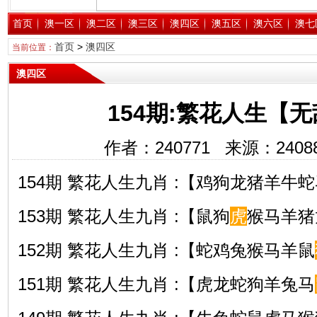
首页
澳一区
澳二区
澳三区
澳四区
澳五区
澳六区
澳七
首页
>
澳四区
当前位置：
澳四区
154期:繁花人生【
作者：240771 来源：240
154期 繁花人生九肖 :【鸡狗龙猪羊牛蛇马
153期 繁花人生九肖 :【鼠狗
虎
猴马羊猪龙
152期 繁花人生九肖 :【蛇鸡兔猴马羊鼠
151期 繁花人生九肖 :【虎龙蛇狗羊兔马