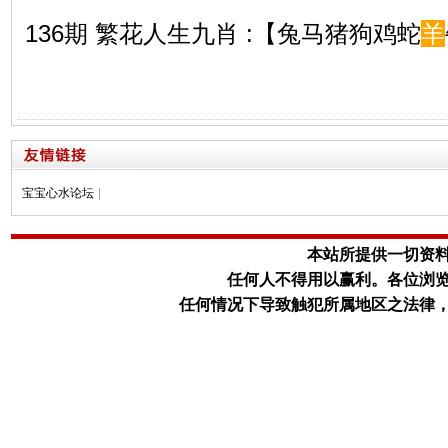
136期 繁花人生九肖 :【兔马猪狗鸡蛇
羊
宝宝心水论坛
|
本站所提供一切资
任何人不得用以赢利。
各位浏
任何情况下导致触犯所属地区之法律