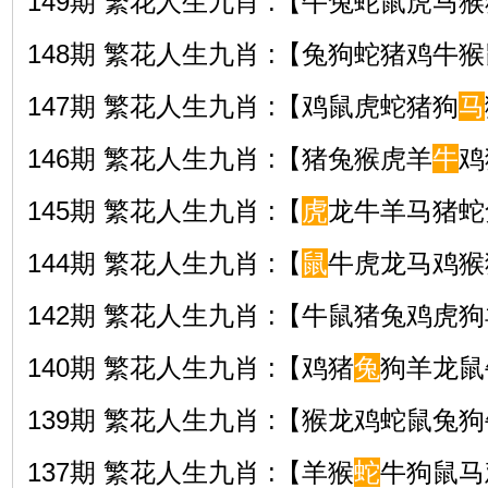
149期 繁花人生九肖 :【牛兔蛇鼠虎马
148期 繁花人生九肖 :【兔狗蛇猪鸡牛
147期 繁花人生九肖 :【鸡鼠虎蛇猪狗
马
146期 繁花人生九肖 :【猪兔猴虎羊
牛
鸡
145期 繁花人生九肖 :【
虎
龙牛羊马猪蛇兔
144期 繁花人生九肖 :【
鼠
牛虎龙马鸡猴狗
142期 繁花人生九肖 :【牛鼠猪兔鸡虎
140期 繁花人生九肖 :【鸡猪
兔
狗羊龙鼠牛
139期 繁花人生九肖 :【猴龙鸡蛇鼠兔
137期 繁花人生九肖 :【羊猴
蛇
牛狗鼠马鸡