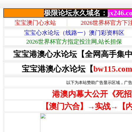
极限论坛永久域名：
jx246.c
宝宝澳门心水站
2026世界杯官方下
宝宝心水论坛（线路一）澳门彩资料区
2026世界杯官方指定投注网,站长担保
宝宝港澳心水论坛【全网高手集
宝宝港澳心水论坛【
bw115.com
以下为本站赞助广告显示区域，广告联系Q
港澳内幕大公开《死招
【澳门六合】→实战→【