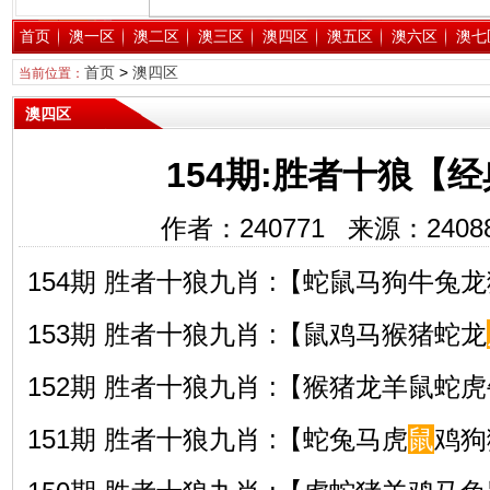
首页
澳一区
澳二区
澳三区
澳四区
澳五区
澳六区
澳七
首页
>
澳四区
当前位置：
澳四区
154期:胜者十狼【
作者：240771 来源：240
154期 胜者十狼九肖 :【蛇鼠马狗牛兔龙猪
153期 胜者十狼九肖 :【鼠鸡马猴猪蛇龙
152期 胜者十狼九肖 :【猴猪龙羊鼠蛇
151期 胜者十狼九肖 :【蛇兔马虎
鼠
鸡狗