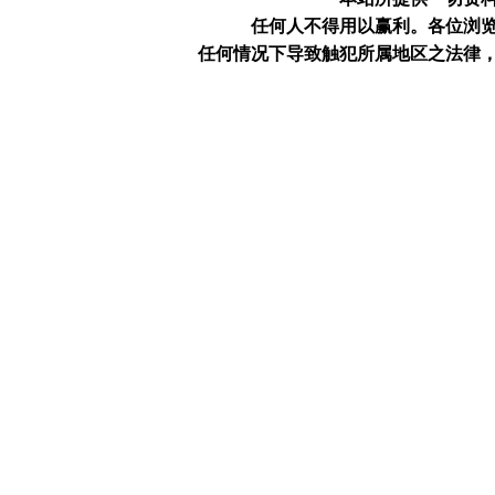
任何人不得用以赢利。
各位浏
任何情况下导致触犯所属地区之法律