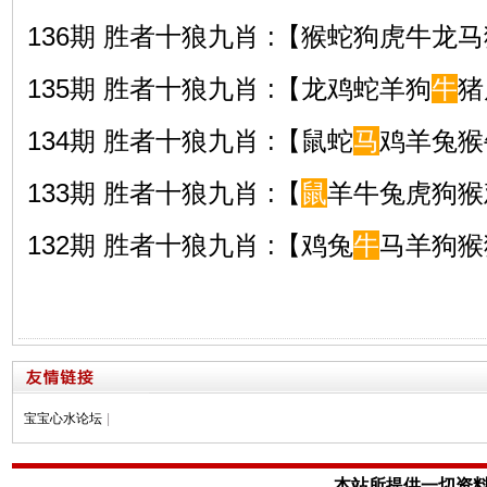
136期 胜者十狼九肖 :【猴蛇狗虎牛龙
135期 胜者十狼九肖 :【龙鸡蛇羊狗
牛
猪
134期 胜者十狼九肖 :【鼠蛇
马
鸡羊兔猴牛
133期 胜者十狼九肖 :【
鼠
羊牛兔虎狗猴鸡
132期 胜者十狼九肖 :【鸡兔
牛
马羊狗猴猪
宝宝心水论坛
|
本站所提供一切资