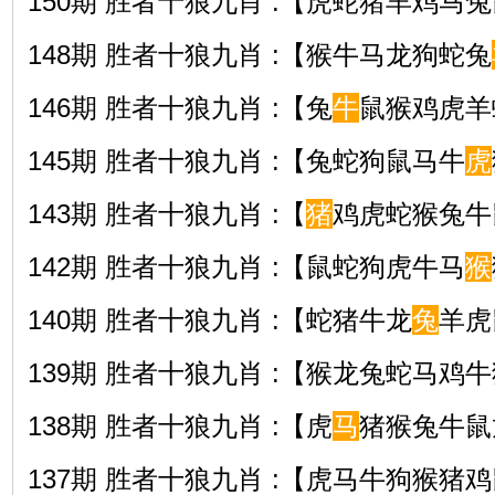
150期 胜者十狼九肖 :【虎蛇猪羊鸡马
148期 胜者十狼九肖 :【猴牛马龙狗蛇兔
146期 胜者十狼九肖 :【兔
牛
鼠猴鸡虎羊蛇
145期 胜者十狼九肖 :【兔蛇狗鼠马牛
虎
143期 胜者十狼九肖 :【
猪
鸡虎蛇猴兔牛鼠
142期 胜者十狼九肖 :【鼠蛇狗虎牛马
猴
140期 胜者十狼九肖 :【蛇猪牛龙
兔
羊虎
139期 胜者十狼九肖 :【猴龙兔蛇马鸡
138期 胜者十狼九肖 :【虎
马
猪猴兔牛鼠龙
137期 胜者十狼九肖 :【虎马牛狗猴猪