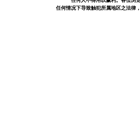
任何人不得用以赢利。
各位浏
任何情况下导致触犯所属地区之法律