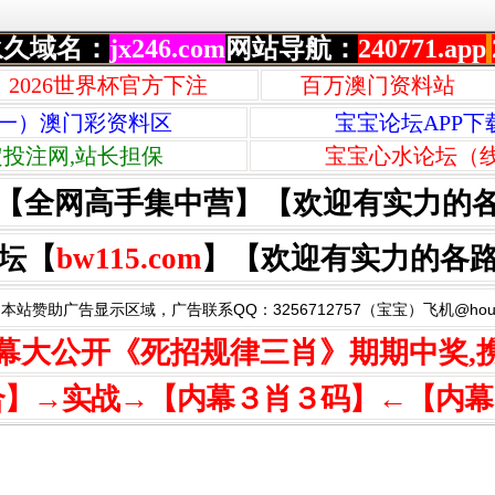
永久域名：
jx246.com
网站导航：
240771.app
2026世界杯官方下注
百万澳门资料站
一）澳门彩资料区
宝宝论坛APP下
定投注网,站长担保
宝宝心水论坛（
【全网高手集中营】【欢迎有实力的
坛【
bw115.com
】【欢迎有实力的各
本站赞助广告显示区域，广告联系QQ：3256712757（宝宝）飞机@houzi
幕大公开《死招规律三肖》期期中奖,
合】→实战→【内幕３肖３码】←【内幕