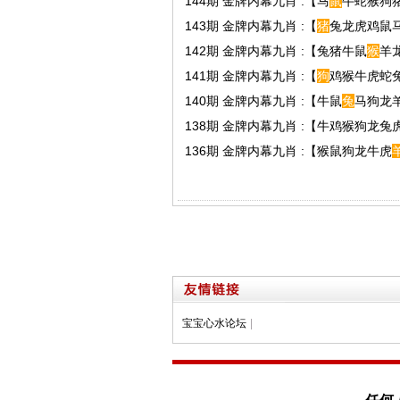
144期 金牌内幕九肖 :【马
鼠
牛蛇猴狗猪
143期 金牌内幕九肖 :【
猪
兔龙虎鸡鼠马蛇
142期 金牌内幕九肖 :【兔猪牛鼠
猴
羊龙
141期 金牌内幕九肖 :【
狗
鸡猴牛虎蛇兔羊
140期 金牌内幕九肖 :【牛鼠
兔
马狗龙羊
138期 金牌内幕九肖 :【牛鸡猴狗龙兔
136期 金牌内幕九肖 :【猴鼠狗龙牛虎
宝宝心水论坛
|