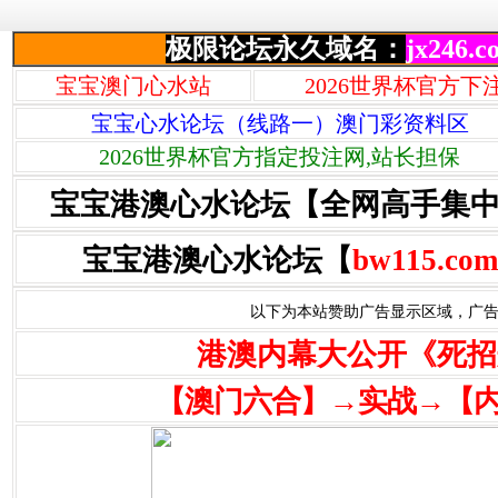
极限论坛永久域名：
jx246.c
宝宝澳门心水站
2026世界杯官方下
宝宝心水论坛（线路一）澳门彩资料区
2026世界杯官方指定投注网,站长担保
宝宝港澳心水论坛【全网高手集
宝宝港澳心水论坛【
bw115.com
以下为本站赞助广告显示区域，广告联系Q
港澳内幕大公开《死招
【澳门六合】→实战→【