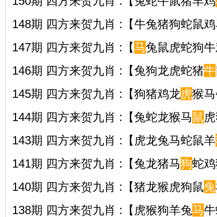
150期 四方来贺九肖 :【兔蛇牛鼠猪羊鸡
148期 四方来贺九肖 :【牛兔猪狗蛇鼠
147期 四方来贺九肖 :【
马
兔鼠虎蛇狗牛鸡
146期 四方来贺九肖 :【兔狗龙虎蛇猪
牛
145期 四方来贺九肖 :【狗猪鸡龙
虎
猴马
144期 四方来贺九肖 :【兔蛇龙猴马
鼠
虎
143期 四方来贺九肖 :【虎龙兔马蛇鼠羊
141期 四方来贺九肖 :【兔龙猪马
狗
蛇鸡
140期 四方来贺九肖 :【猪龙猴虎狗鼠
兔
138期 四方来贺九肖 :【虎猴狗羊兔
马
牛