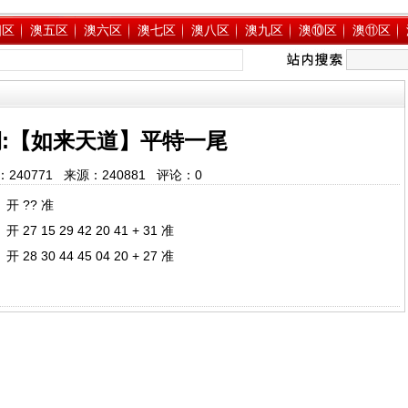
四区
澳五区
澳六区
澳七区
澳八区
澳九区
澳⑩区
澳⑪区
4期:【如来天道】平特一尾
240771 来源：240881 评论：
0
开 ?? 准
开 27 15 29 42 20 41 + 31 准
开 28 30 44 45 04 20 + 27 准