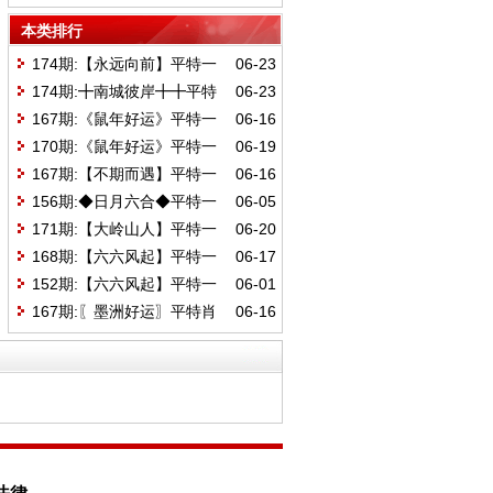
本类排行
174期:【永远向前】平特一
06-23
肖
174期:╋南城彼岸╋╋平特
06-23
肖
167期:《鼠年好运》平特一
06-16
肖
170期:《鼠年好运》平特一
06-19
肖
167期:【不期而遇】平特一
06-16
肖
156期:◆日月六合◆平特一
06-05
尾
171期:【大岭山人】平特一
06-20
肖
168期:【六六风起】平特一
06-17
肖
152期:【六六风起】平特一
06-01
肖
167期:〖墨洲好运〗平特肖
06-16