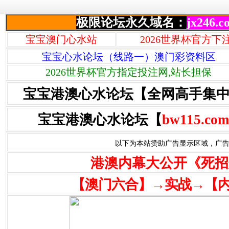
极限论坛永久域名：
jx246.c
宝宝澳门心水站
2026世界杯官方下
宝宝心水论坛（线路一）澳门彩资料区
2026世界杯官方指定投注网,站长担保
宝宝港澳心水论坛【全网高手集
宝宝港澳心水论坛【
bw115.com
以下为本站赞助广告显示区域，广告联系Q
港澳内幕大公开《死招
【澳门六合】→实战→【