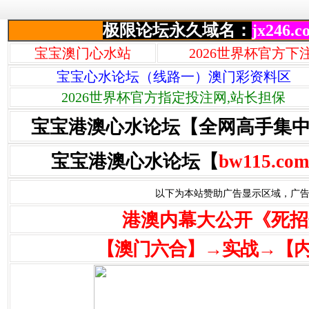
极限论坛永久域名：
jx246.c
宝宝澳门心水站
2026世界杯官方下
宝宝心水论坛（线路一）澳门彩资料区
2026世界杯官方指定投注网,站长担保
宝宝港澳心水论坛【全网高手集
宝宝港澳心水论坛【
bw115.com
以下为本站赞助广告显示区域，广告联系Q
港澳内幕大公开《死招
【澳门六合】→实战→【