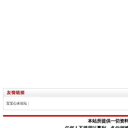
宝宝心水论坛
|
本站所提供一切资