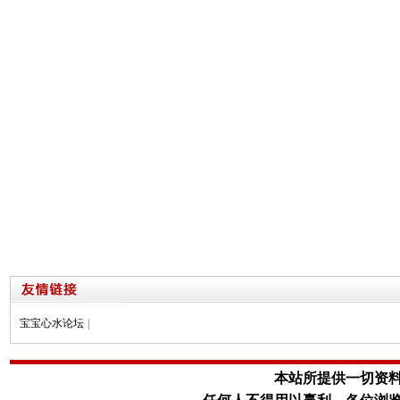
宝宝心水论坛
|
本站所提供一切资