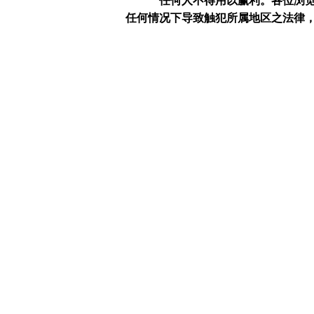
任何人不得用以赢利。
各位浏
任何情况下导致触犯所属地区之法律