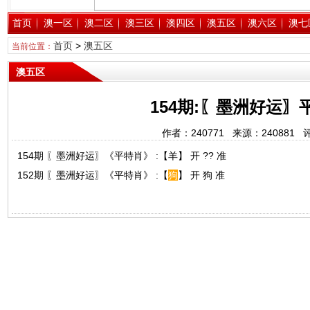
首页
澳一区
澳二区
澳三区
澳四区
澳五区
澳六区
澳七
首页
>
澳五区
当前位置：
澳五区
154期:〖墨洲好运〗
作者：240771 来源：240881 
154期 〖墨洲好运〗《平特肖》 :【羊】 开 ?? 准
152期 〖墨洲好运〗《平特肖》 :【
狗
】 开 狗 准