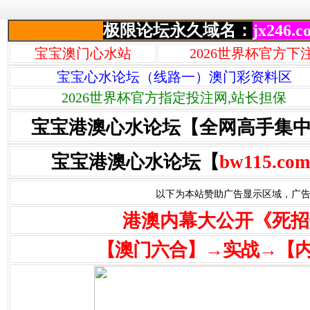
极限论坛永久域名：
jx246.c
宝宝澳门心水站
2026世界杯官方下
宝宝心水论坛（线路一）澳门彩资料区
2026世界杯官方指定投注网,站长担保
宝宝港澳心水论坛【全网高手集
宝宝港澳心水论坛【
bw115.com
以下为本站赞助广告显示区域，广告联系Q
港澳内幕大公开《死招
【澳门六合】→实战→【