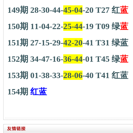
149期 28-30-44-
45-04
-20 T27 红
蓝
150期 11-04-22-
25-44
-19 T09 绿
蓝
151期 27-15-29-
42-20
-41 T31 绿蓝
152期 34-47-16-
36-44
-01 T45 绿
蓝
153期 01-38-33-
28-06
-40 T41 红蓝
154期
红蓝