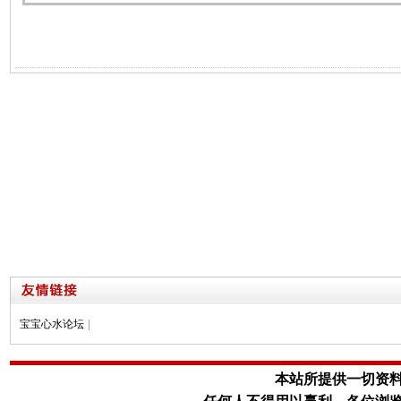
宝宝心水论坛
|
本站所提供一切资