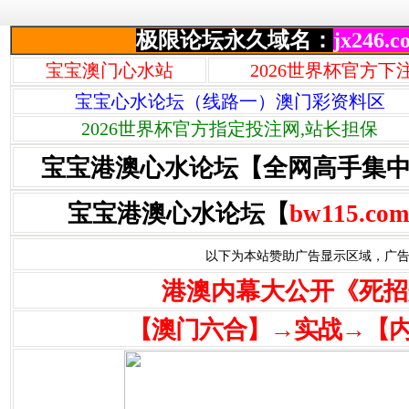
极限论坛永久域名：
jx246.c
宝宝澳门心水站
2026世界杯官方下
宝宝心水论坛（线路一）澳门彩资料区
2026世界杯官方指定投注网,站长担保
宝宝港澳心水论坛【全网高手集
宝宝港澳心水论坛【
bw115.com
以下为本站赞助广告显示区域，广告联系Q
港澳内幕大公开《死招
【澳门六合】→实战→【