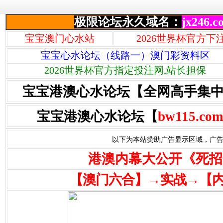
极限论坛永久域名：
jx246.c
宝宝澳门心水站
2026世界杯官方下
宝宝心水论坛（线路一）澳门彩资料区
2026世界杯官方指定投注网,站长担保
宝宝港澳心水论坛【全网高手集
宝宝港澳心水论坛【
bw115.com
以下为本站赞助广告显示区域，广告联系Q
港澳内幕大公开《死招
【澳门六合】→实战→【