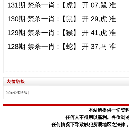
131期 禁杀一肖 :【虎】 开 07,鼠 准
130期 禁杀一肖 :【鼠】 开 29,虎 准
129期 禁杀一肖 :【猴】 开 41,虎 准
128期 禁杀一肖 :【蛇】 开 37,马 准
宝宝心水论坛
|
本站所提供一切资
任何人不得用以赢利。
各位浏
任何情况下导致触犯所属地区之法律