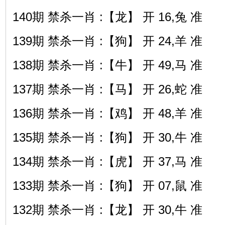
140期 禁杀一肖 :【龙】 开 16,兔 准
139期 禁杀一肖 :【狗】 开 24,羊 准
138期 禁杀一肖 :【牛】 开 49,马 准
137期 禁杀一肖 :【马】 开 26,蛇 准
136期 禁杀一肖 :【鸡】 开 48,羊 准
135期 禁杀一肖 :【狗】 开 30,牛 准
134期 禁杀一肖 :【虎】 开 37,马 准
133期 禁杀一肖 :【狗】 开 07,鼠 准
132期 禁杀一肖 :【龙】 开 30,牛 准