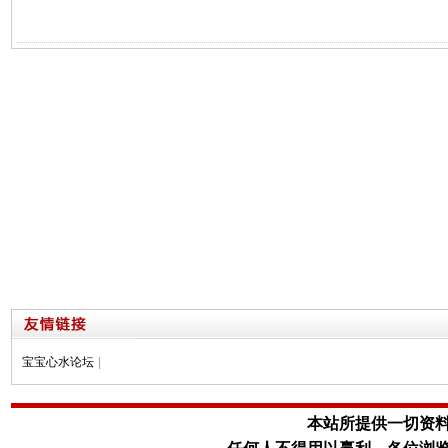
宝宝心水论坛
|
本站所提供一切资