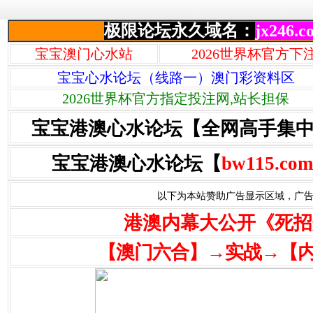
极限论坛永久域名：
jx246.c
宝宝澳门心水站
2026世界杯官方下
宝宝心水论坛（线路一）澳门彩资料区
2026世界杯官方指定投注网,站长担保
宝宝港澳心水论坛【全网高手集
宝宝港澳心水论坛【
bw115.com
以下为本站赞助广告显示区域，广告联系Q
港澳内幕大公开《死招
【澳门六合】→实战→【