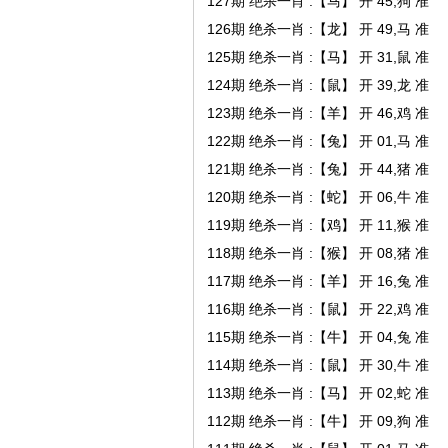
127期 绝杀一肖 :【马】 开 45,狗 准
126期 绝杀一肖 :【龙】 开 49,马 准
125期 绝杀一肖 :【马】 开 31,鼠 准
124期 绝杀一肖 :【鼠】 开 39,龙 准
123期 绝杀一肖 :【羊】 开 46,鸡 准
122期 绝杀一肖 :【兔】 开 01,马 准
121期 绝杀一肖 :【兔】 开 44,猪 准
120期 绝杀一肖 :【蛇】 开 06,牛 准
119期 绝杀一肖 :【鸡】 开 11,猴 准
118期 绝杀一肖 :【猴】 开 08,猪 准
117期 绝杀一肖 :【羊】 开 16,兔 准
116期 绝杀一肖 :【鼠】 开 22,鸡 准
115期 绝杀一肖 :【牛】 开 04,兔 准
114期 绝杀一肖 :【鼠】 开 30,牛 准
113期 绝杀一肖 :【马】 开 02,蛇 准
112期 绝杀一肖 :【牛】 开 09,狗 准