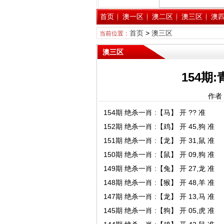
首页
澳一区
澳二区
澳三区
澳
首页
>
澳三区
当前位置：
澳三区
154期
作者：
154期 绝杀一肖 :【马】 开 ?? 准
152期 绝杀一肖 :【鸡】 开 45,狗 准
151期 绝杀一肖 :【龙】 开 31,鼠 准
150期 绝杀一肖 :【鼠】 开 09,狗 准
149期 绝杀一肖 :【兔】 开 27,龙 准
148期 绝杀一肖 :【猴】 开 48,羊 准
147期 绝杀一肖 :【龙】 开 13,马 准
145期 绝杀一肖 :【狗】 开 05,虎 准