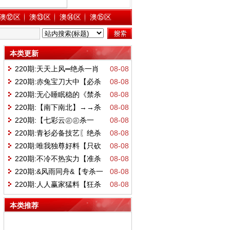
澳⑫区
澳⑬区
澳⑭区
澳⑮区
本类更新
220期:天天上风═绝杀一肖
08-08
220期:赤兔宝刀大中【必杀
08-08
一肖】
220期:无心睡眠稳的《禁杀
08-08
一肖》
220期:【南下南北】→→杀
08-08
一肖
220期:【七彩云㊣㊣杀一
08-08
肖】
220期:青衫必备技艺〖绝杀
08-08
一肖〗
220期:唯我独尊好料【只砍
08-08
一肖】
220期:不冷不热实力【准杀
08-08
一肖】
220期:&风雨同舟&【专杀一
08-08
肖】
220期:人人赢家猛料【狂杀
08-08
一肖】
本类推荐