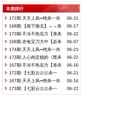
本类排行
172期:天天上风═绝杀一肖
06-21
168期:【南下南北】→→杀
06-17
一肖
173期:不冷不热实力【准杀
06-22
一肖】
158期:赤兔宝刀大中【必杀
06-07
一肖】
174期:天天上风═绝杀一肖
06-23
173期:人心肉定稳的《禁杀
06-22
一肖》
167期:不冷不热实力【准杀
06-16
一肖】
172期:【七彩云㊣㊣杀一
06-21
肖】
167期:天天上风═绝杀一肖
06-16
173期:【七彩云㊣㊣杀一
06-22
肖】