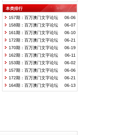
本类排行
157期：百万澳门文字论坛
06-06
【八肖八码】←推荐心水
158期：百万澳门文字论坛
06-07
【24码中特】←推荐心水
161期：百万澳门文字论坛
06-10
【③头中特】←推荐心水
172期：百万澳门文字论坛
06-21
【精选12码】←推荐心水
170期：百万澳门文字论坛
06-19
【精选12码】←推荐心水
162期：百万澳门文字论坛
06-11
【稳赚七肖】←推荐心水
153期：百万澳门文字论坛
06-02
【正版欲钱料】←推荐心水
157期：百万澳门文字论坛
06-06
【精选12码】←推荐心水
172期：百万澳门文字论坛
06-21
【正版欲钱料】←推荐心水
164期：百万澳门文字论坛
06-13
【欲钱四肖】←推荐心水